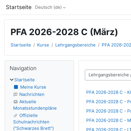
Zum Hauptinhalt
Startseite
Deutsch ‎(de)‎
PFA 2026-2028 C (März)
Startseite
Kurse
Lehrgangsbereiche
PFA 2026-202
Blöcke
Navigation überspringen
Navigation
Kursbereiche
Startseite
Meine Kurse
PFA 2026-2028 C - K
Nachrichten
PFA 2026-2028 C - Pr
Aktuelle
Monatsstundenpläne
PFA 2026-2028 C - Pr
Offizielle
PFA 2026-2028 C - 
Schulnachrichten
("Schwarzes Brett")
PFA 2026-2028 C - L