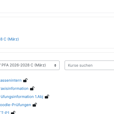
8 C (März)
Kurse suchen
lassenintern
axisinformation
üfungsinformation 1.Abj
Moodle-Prüfungen
TT-P1