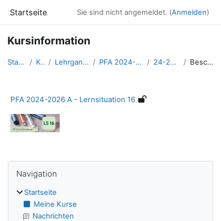
Zum Hauptinhalt
Startseite
Sie sind nicht angemeldet. (
Anmelden
)
Kursinformation
Startseite
Kurse
Lehrgangsbereiche
PFA 2024-2026 A (Sept)
24-26 A - LS16
Beschreibung
PFA 2024-2026 A - Lernsituation 16
Blöcke
Navigation überspringen
Navigation
Startseite
Meine Kurse
Nachrichten