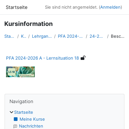
Zum Hauptinhalt
Startseite
Sie sind nicht angemeldet. (
Anmelden
)
Kursinformation
Startseite
Kurse
Lehrgangsbereiche
PFA 2024-2026 A (Sept)
24-26 A - LS18
Beschreibung
PFA 2024-2026 A - Lernsituation 18
Blöcke
Navigation überspringen
Navigation
Startseite
Meine Kurse
Nachrichten