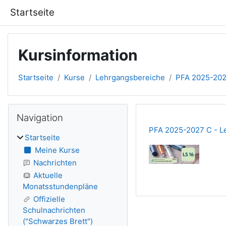
Zum Hauptinhalt
Startseite
Kursinformation
Startseite
Kurse
Lehrgangsbereiche
PFA 2025-202
Blöcke
Navigation überspringen
Navigation
PFA 2025-2027 C - Le
Startseite
Meine Kurse
Nachrichten
Aktuelle
Monatsstundenpläne
Offizielle
Schulnachrichten
("Schwarzes Brett")