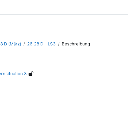
8 D (März)
26-28 D - LS3
Beschreibung
rnsituation 3