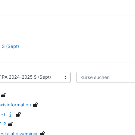
 S (Sept)
Kurse suchen
xisinformation
T-T
T-P
eskalatiosseminar