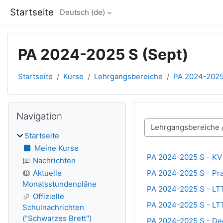
Zum Hauptinhalt
Startseite
Deutsch ‎(de)‎
PA 2024-2025 S (Sept)
Startseite
Kurse
Lehrgangsbereiche
PA 2024-2025
Blöcke
Navigation überspringen
Navigation
Kursbereiche
Startseite
Meine Kurse
PA 2024-2025 S - KV
Nachrichten
PA 2024-2025 S - Pra
Aktuelle
Monatsstundenpläne
PA 2024-2025 S - LT
Offizielle
PA 2024-2025 S - LT
Schulnachrichten
("Schwarzes Brett")
PA 2024-2025 S - De