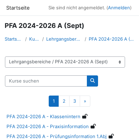
Zum Hauptinhalt
Startseite
Sie sind nicht angemeldet. (
Anmelden
)
PFA 2024-2026 A (Sept)
Startseite
Kurse
Lehrgangsbereiche
PFA 2024-2026 A (Sept)
Kursbereiche
Kurse suchen
Kurse suchen
Seite 1
Seite 2
Seite 3
Nächste Seite
1
2
3
»
PFA 2024-2026 A - Klassenintern
PFA 2024-2026 A - Praxisinformation
PFA 2024-2026 A - Prüfungsinformation 1.Abj