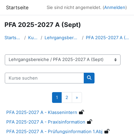
Zum Hauptinhalt
Startseite
Sie sind nicht angemeldet. (
Anmelden
)
PFA 2025-2027 A (Sept)
Startseite
Kurse
Lehrgangsbereiche
PFA 2025-2027 A (Sept)
Kursbereiche
Kurse suchen
Kurse suchen
Seite 1
Seite 2
Nächste Seite
1
2
»
PFA 2025-2027 A - Klassenintern
PFA 2025-2027 A - Praxisinformation
PFA 2025-2027 A - Prüfungsinformation 1.Abj